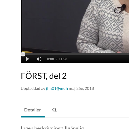
FÖRST, del 2
Uppladdad av
jlm01@mdh
maj 25e, 2018
Detaljer
Ingen beskrivning tillgänglig