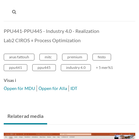
PPU441-PPU445 - Industry 4.0 - Realization
Lab2 CIROS + Process Optimization
anas fattouh
mitc
premium
festo
ppu441
ppu445
industry 4.0
+ 5 mer%1
Visas i
Öppen för MDU
Öppen för Alla
IDT
Relaterad media